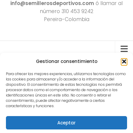
info@semillerosdeportivos.com
ó llamar al
número 310 453 9242
Pereira-Colombia
Gestionar consentimiento
Todos los derechos reservados 2022.
Para ofrecer las mejores experiencias, utilizamos tecnologías como
las cookies para almacenar y/o acceder a la información del
Funciona con
- Diseñado con el
Tema Hueman
dispositivo. El consentimiento de estas tecnologías nos permitirá
procesar datos como el comportamiento de navegación o las
identificaciones únicas en este sitio. No consentir o retirar el
consentimiento, puede afectar negativamente a ciertas
características y funciones.
Aceptar