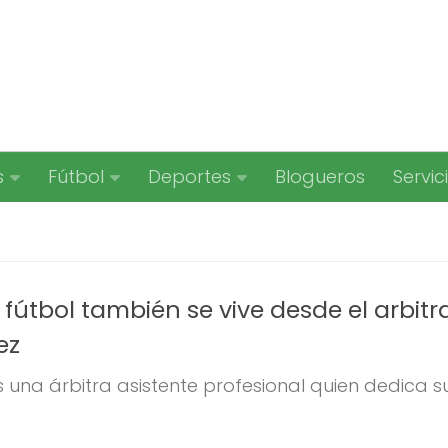
s
Fútbol
Deportes
Blogueros
Servic
 fútbol también se vive desde el arbitra
ez
 una árbitra asistente profesional quien dedica su.