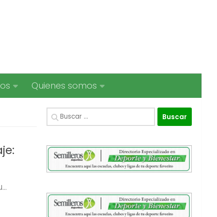
ios
Quienes somos
Buscar:
je:
..