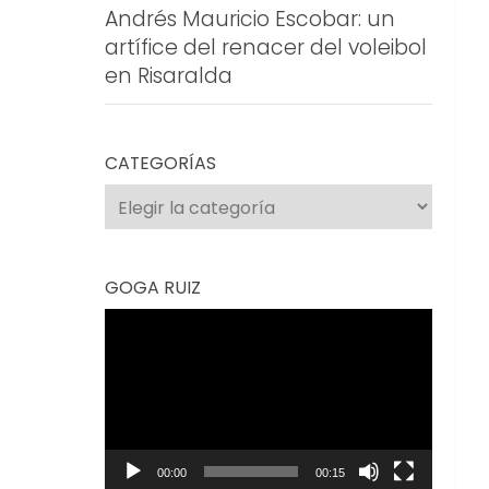
Andrés Mauricio Escobar: un
artífice del renacer del voleibol
en Risaralda
CATEGORÍAS
Categorías
GOGA RUIZ
Reproductor
de
vídeo
00:00
00:15