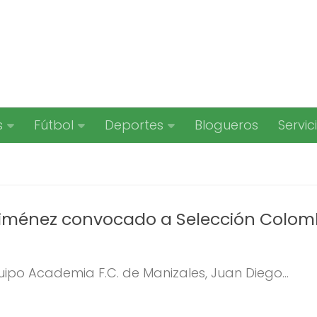
s
Fútbol
Deportes
Blogueros
Servic
Jiménez convocado a Selección Colom
uipo Academia F.C. de Manizales, Juan Diego...