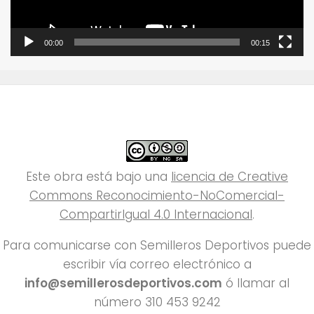
00:00
00:15
Este obra está bajo una
licencia de Creative
Commons Reconocimiento-NoComercial-
CompartirIgual 4.0 Internacional
.
Para comunicarse con Semilleros Deportivos puede
escribir vía correo electrónico a
info@semillerosdeportivos.com
ó llamar al
número 310 453 9242