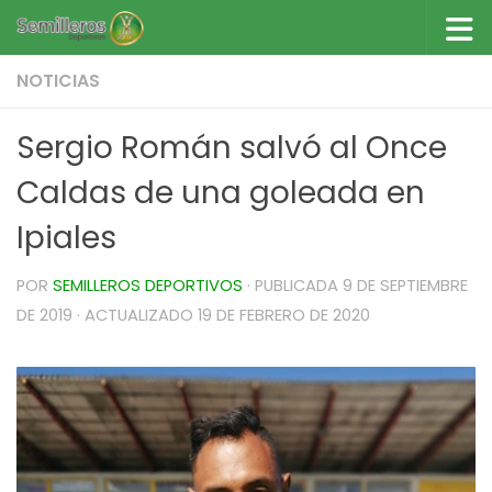
Saltar al contenido
NOTICIAS
Sergio Román salvó al Once
Caldas de una goleada en
Ipiales
POR
SEMILLEROS DEPORTIVOS
· PUBLICADA
9 DE SEPTIEMBRE
DE 2019
· ACTUALIZADO
19 DE FEBRERO DE 2020