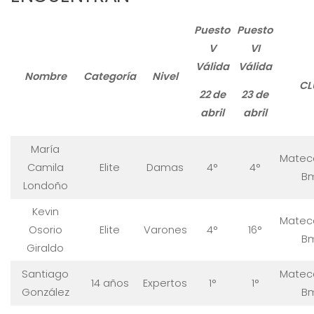
Puesto
Puesto
V
VI
Válida
Válida
Nombre
Categoría
Nivel
CL
22 de
23 de
abril
abril
María
Matec
Camila
Elite
Damas
4°
4°
B
Londoño
Kevin
Matec
Osorio
Elite
Varones
4°
16°
B
Giraldo
Santiago
Matec
14 años
Expertos
1°
1°
González
B