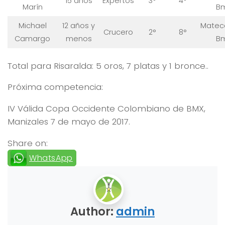
15 años
Expertos
3°
4°
Marín
B
Michael
12 años y
Matec
Crucero
2°
8°
Camargo
menos
B
Total para Risaralda: 5 oros, 7 platas y 1 bronce..
Próxima competencia:
IV Válida Copa Occidente Colombiano de BMX,
Manizales 7 de mayo de 2017.
Share on:
WhatsApp
Author:
admin