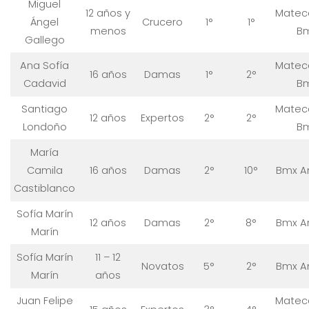
Miguel
12 años y
Matec
Ángel
Crucero
1°
1°
menos
B
Gallego
Ana Sofía
Matec
16 años
Damas
1°
2°
Cadavid
B
Santiago
Matec
12 años
Expertos
2°
2°
Londoño
B
María
Camila
16 años
Damas
2°
10°
Bmx A
Castiblanco
Sofía Marín
12 años
Damas
2°
8°
Bmx A
Marín
Sofía Marín
11 – 12
Novatos
5°
2°
Bmx A
Marín
años
Juan Felipe
Matec