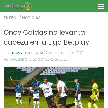
Saltar al contenido
FÚTBOL
/
NOTICIAS
Once Caldas no levanta
cabeza en la Liga Betplay
POR
ADMIN
· PUBLICADA
17 DE OCTUBRE DE 2020
·
ACTUALIZADO
18 DE OCTUBRE DE 2020