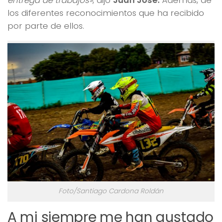
entrega de trabajos»
, dijo
Juan José.
Además, de
los diferentes reconocimientos que ha recibido
por parte de ellos.
Foto/Santiago Cardona Roldán
A mi siempre me han gustado