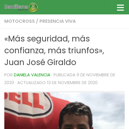
Saltar al contenido
MOTOCROSS
/
PRESENCIA VIVA
«Más seguridad, más
confianza, más triunfos»,
Juan José Giraldo
POR
DANIELA VALENCIA
· PUBLICADA
9 DE NOVIEMBRE DE
2020
· ACTUALIZADO
13 DE NOVIEMBRE DE 2020