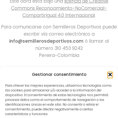
Este obra está bajo una
licencia de Creative
Commons Reconocimiento-NoComercial-
CompartirIgual 4.0 Internacional
.
Para comunicarse con Semilleros Deportivos puede
escribir vía correo electrónico a
info@semillerosdeportivos.com
ó llamar al
número 310 453 9242
Pereira-Colombia
Gestionar consentimiento
Para ofrecer las mejores experiencias, utilizamos tecnologías como
las cookies para almacenar y/o acceder a la información del
dispositivo. El consentimiento de estas tecnologías nos permitirá
procesar datos como el comportamiento de navegación o las
Todos los derechos reservados 2022.
identificaciones únicas en este sitio. No consentir o retirar el
consentimiento, puede afectar negativamente a ciertas
Funciona con
- Diseñado con el
Tema Hueman
características y funciones.