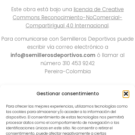
Este obra está bajo una
licencia de Creative
Commons Reconocimiento-NoComercial-
CompartirIgual 4.0 Internacional
.
Para comunicarse con Semilleros Deportivos puede
escribir vía correo electrónico a
info@semillerosdeportivos.com
ó llamar al
número 310 453 9242
Pereira-Colombia
Gestionar consentimiento
Para ofrecer las mejores experiencias, utilizamos tecnologías como
las cookies para almacenar y/o acceder a la información del
dispositivo. El consentimiento de estas tecnologías nos permitirá
procesar datos como el comportamiento de navegación o las
Todos los derechos reservados 2022.
identificaciones únicas en este sitio. No consentir o retirar el
consentimiento, puede afectar negativamente a ciertas