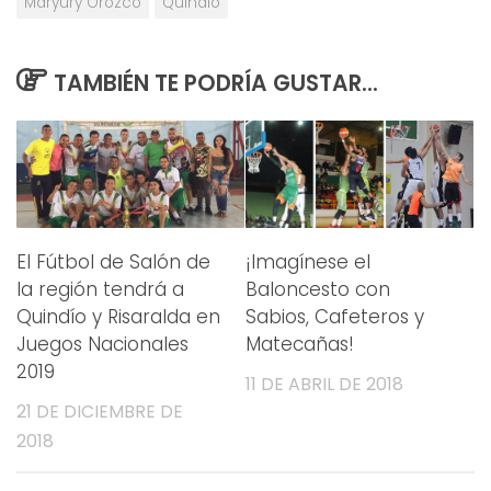
Maryury Orozco
Quindío
TAMBIÉN TE PODRÍA GUSTAR...
El Fútbol de Salón de
¡Imagínese el
la región tendrá a
Baloncesto con
Quindío y Risaralda en
Sabios, Cafeteros y
Juegos Nacionales
Matecañas!
2019
11 DE ABRIL DE 2018
21 DE DICIEMBRE DE
2018