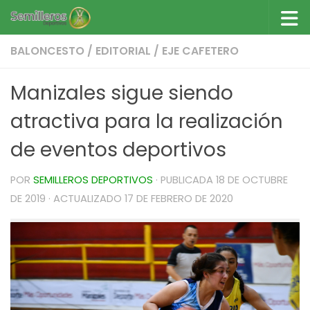
Saltar al contenido
BALONCESTO
/
EDITORIAL
/
EJE CAFETERO
Manizales sigue siendo
atractiva para la realización
de eventos deportivos
POR
SEMILLEROS DEPORTIVOS
· PUBLICADA
18 DE OCTUBRE
DE 2019
· ACTUALIZADO
17 DE FEBRERO DE 2020