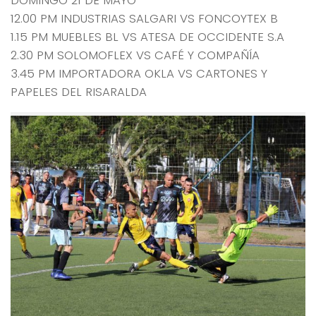
12.00 PM INDUSTRIAS SALGARI VS FONCOYTEX B
1.15 PM MUEBLES BL VS ATESA DE OCCIDENTE S.A
2.30 PM SOLOMOFLEX VS CAFÉ Y COMPAÑÍA
3.45 PM IMPORTADORA OKLA VS CARTONES Y
PAPELES DEL RISARALDA