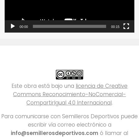
00:00
00:15
Este obra está bajo una
licencia de Creative
Commons Reconocimiento-NoComercial-
CompartirIgual 4.0 Internacional
.
Para comunicarse con Semilleros Deportivos puede
escribir vía correo electrónico a
info@semillerosdeportivos.com
ó llamar al