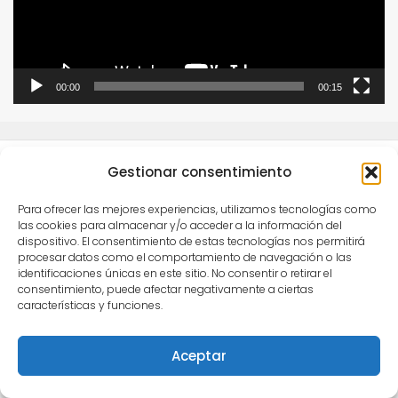
00:00
00:15
Gestionar consentimiento
Para ofrecer las mejores experiencias, utilizamos tecnologías como
las cookies para almacenar y/o acceder a la información del
dispositivo. El consentimiento de estas tecnologías nos permitirá
Este obra está bajo una
licencia de Creative
procesar datos como el comportamiento de navegación o las
identificaciones únicas en este sitio. No consentir o retirar el
Commons Reconocimiento-NoComercial-
consentimiento, puede afectar negativamente a ciertas
CompartirIgual 4.0 Internacional
.
características y funciones.
Para comunicarse con Semilleros Deportivos puede
Aceptar
escribir vía correo electrónico a
info@semillerosdeportivos.com
ó llamar al