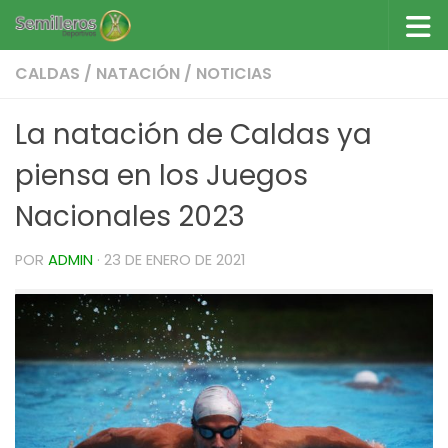
Saltar al contenido
CALDAS
/
NATACIÓN
/
NOTICIAS
La natación de Caldas ya
piensa en los Juegos
Nacionales 2023
POR
ADMIN
·
23 DE ENERO DE 2021