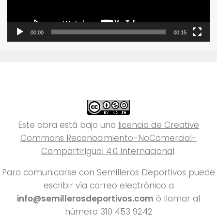
00:00
00:15
Este obra está bajo una
licencia de Creative
Commons Reconocimiento-NoComercial-
CompartirIgual 4.0 Internacional
.
Para comunicarse con Semilleros Deportivos puede
escribir vía correo electrónico a
info@semillerosdeportivos.com
ó llamar al
número 310 453 9242