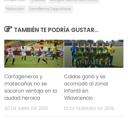
Natación
Semilleros Deportivos
TAMBIÉN TE PODRÍA GUSTAR...
Cartageneros y
Caldas ganó y se
matecañas no se
acomodó al zonal
sacaron ventaja en la
Infantil en
ciudad heroica
Villavicencio
20 DE ABRIL DE 2019
13 DE FEBRERO DE 2019