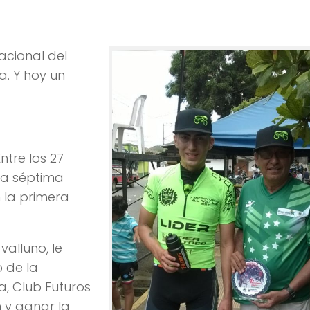
 quedó en Risaralda
nacional del
. Y hoy un
ntre los 27
ta séptima
n la primera
valluno, le
o de la
a, Club Futuros
 y ganar la