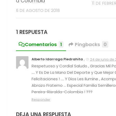
a Colombia
11 DE FEBRE
6 DE AGOSTO DE 2018
1 RESPUESTA
Comentarios
1
Pingbacks
0
Alberto Idarraga Piedrahita .
24 de junio de 2
Respetuoso y Cordial Saludo , Gracias Mil 
…. Y Es De La Mano Del Deporte y Que Mejo
Felicitaciones ! …. Y Dios Les Ilumine , Acom
Abrazo Fraterno … Especial Familia Semillero
Pereira-Risralda-Colombia ! ???
Responder
DEJA UNA RESPUESTA