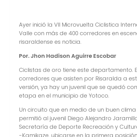
La Ira Etapa de la Microvuelta al Valle se
Ayer inició la VII Microvuelta Ciclistica Inter
Valle con más de 400 corredores en escena
risaraldense es noticia.
Por. Jhon Hadison Aguirre Escobar
Ciclistas de oro tiene este departamento. E
corredores que asisten por Risaralda a es
versión, ya hay un juvenil que se quedó co
etapa en el municipio de Yotoco.
Un circuito que en medio de un buen clima 
permitió al juvenil Diego Alejandro Jaramill
Secretaría de Deporte Recreación y Cultur
-Kamikaze, ubicarse en la primera posición