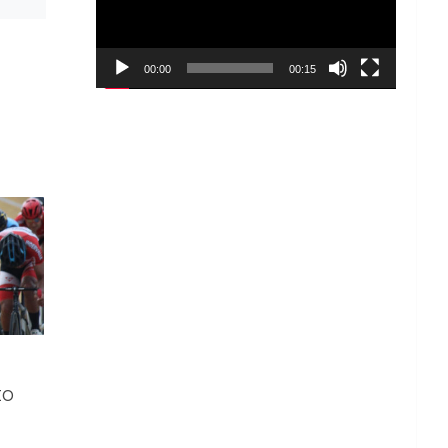
00:00
00:15
to