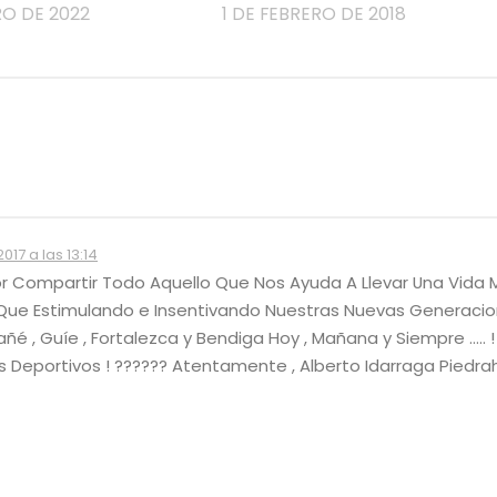
RO DE 2022
1 DE FEBRERO DE 2018
017 a las 13:14
Por Compartir Todo Aquello Que Nos Ayuda A Llevar Una Vida 
r Que Estimulando e Insentivando Nuestras Nuevas Generacio
pañé , Guíe , Fortalezca y Bendiga Hoy , Mañana y Siempre ….. !
s Deportivos ! ?????? Atentamente , Alberto Idarraga Piedrah