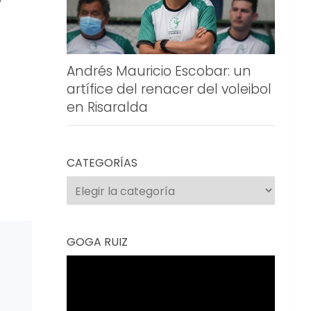
Andrés Mauricio Escobar: un
artífice del renacer del voleibol
en Risaralda
CATEGORÍAS
Categorías
GOGA RUIZ
Reproductor
o
de
vídeo