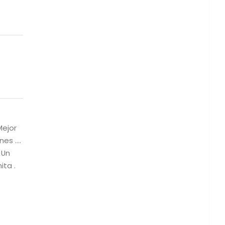
Mejor
nes ….
 Un
ita .