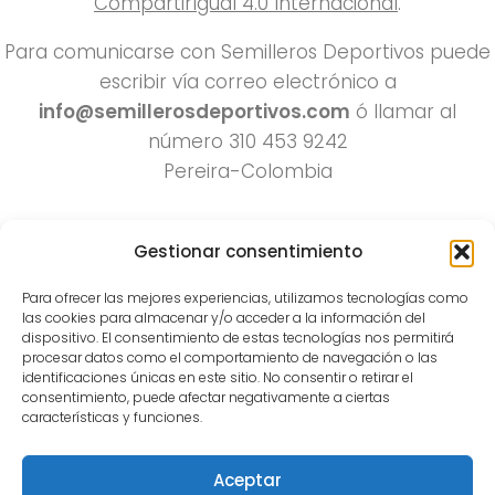
CompartirIgual 4.0 Internacional
.
Para comunicarse con Semilleros Deportivos puede
escribir vía correo electrónico a
info@semillerosdeportivos.com
ó llamar al
número 310 453 9242
Pereira-Colombia
Gestionar consentimiento
Para ofrecer las mejores experiencias, utilizamos tecnologías como
las cookies para almacenar y/o acceder a la información del
dispositivo. El consentimiento de estas tecnologías nos permitirá
procesar datos como el comportamiento de navegación o las
Todos los derechos reservados 2022.
identificaciones únicas en este sitio. No consentir o retirar el
consentimiento, puede afectar negativamente a ciertas
Funciona con
- Diseñado con el
Tema Hueman
características y funciones.
Aceptar