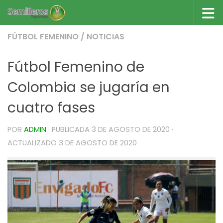
Saltar al contenido
FÚTBOL FEMENINO
/
NOTICIAS
Fútbol Femenino de
Colombia se jugaría en
cuatro fases
POR
ADMIN
· PUBLICADA
3 DE AGOSTO DE 2020
·
ACTUALIZADO
3 DE AGOSTO DE 2020