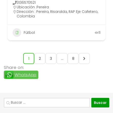
3136570521
Ubicación :
Pereira
Dirección : Pereira, Risaralda, RAP Eje Cafetero,
Colombia
Fútbol
11
1
2
3
…
8
Share on:
WhatsApp
Buscar: