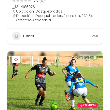
0.0
(0)
3117686926
Ubicación :
Dosquebradas
Dirección : Dosquebradas, Risaralda, RAP Eje
Cafetero, Colombia
Fútbol
11
Populares