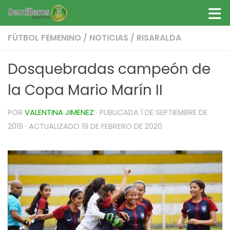
Saltar al contenido
FÚTBOL FEMENINO
/
NOTICIAS
/
RISARALDA
Dosquebradas campeón de
la Copa Mario Marín II
POR
VALENTINA JIMENEZ
· PUBLICADA
1 DE SEPTIEMBRE DE
2019
· ACTUALIZADO
19 DE FEBRERO DE 2020