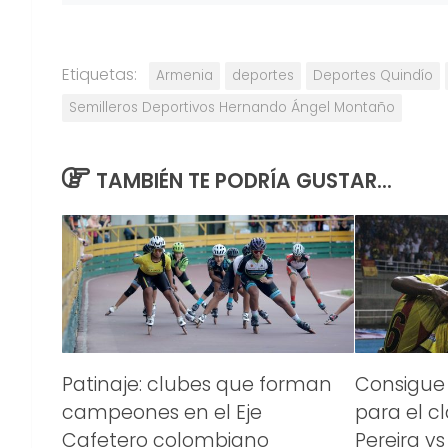
Etiquetas:
Armenia
deportes
Deportes Quindío
Semilleros Deportivos Hernando Ángel Montaño
TAMBIÉN TE PODRÍA GUSTAR...
Patinaje: clubes que forman
Consigue 
campeones en el Eje
para el c
Cafetero colombiano
Pereira v