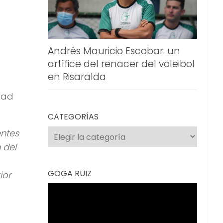
Andrés Mauricio Escobar: un
artífice del renacer del voleibol
en Risaralda
dad
CATEGORÍAS
Categorías
entes
 del
GOGA RUIZ
ior
Reproductor
de
vídeo