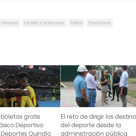
Dimayor
Estadio Centenario.
fútbol
Orsomarso
boletas gratis
El reto de dirigir los destin
lásico Deportivo
del deporte desde la
s Deportes Quindío
administración pública