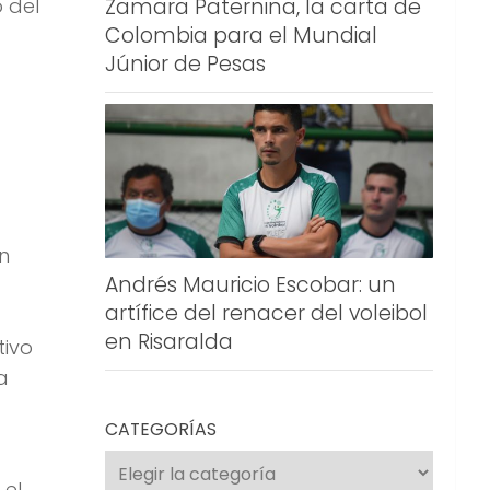
Zamara Paternina, la carta de
o del
Colombia para el Mundial
Júnior de Pesas
n
Andrés Mauricio Escobar: un
artífice del renacer del voleibol
en Risaralda
tivo
a
CATEGORÍAS
Categorías
 el