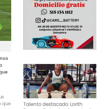
unos
a
 que
us
o que
Talento destacado: Lorith