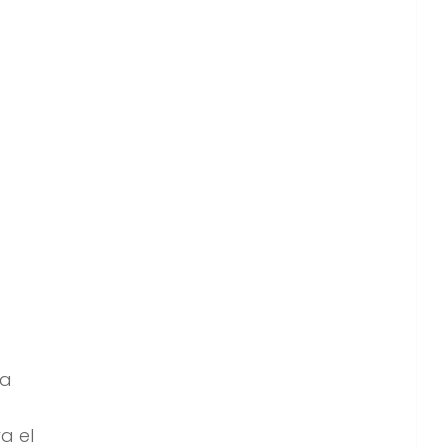
da
a el