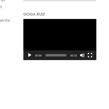
n
GOGA RUIZ
mente
Reproductor
de
vídeo
00:00
00:15