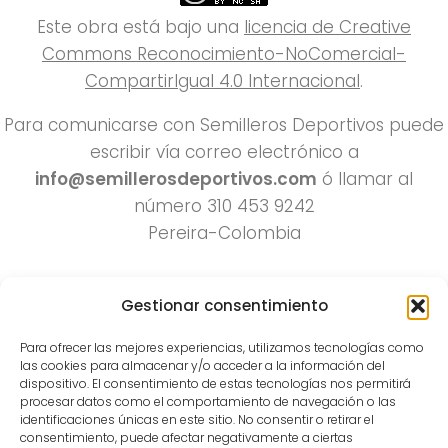
Este obra está bajo una
licencia de Creative
Commons Reconocimiento-NoComercial-
CompartirIgual 4.0 Internacional
.
Para comunicarse con Semilleros Deportivos puede
escribir vía correo electrónico a
info@semillerosdeportivos.com
ó llamar al
número 310 453 9242
Pereira-Colombia
Gestionar consentimiento
Para ofrecer las mejores experiencias, utilizamos tecnologías como
las cookies para almacenar y/o acceder a la información del
dispositivo. El consentimiento de estas tecnologías nos permitirá
procesar datos como el comportamiento de navegación o las
Todos los derechos reservados 2022.
identificaciones únicas en este sitio. No consentir o retirar el
consentimiento, puede afectar negativamente a ciertas