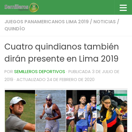
Saltar al contenido
JUEGOS PANAMERICANOS LIMA 2019
/
NOTICIAS
/
QUINDÍO
Cuatro quindianos también
dirán presente en Lima 2019
POR
SEMILLEROS DEPORTIVOS
· PUBLICADA
3 DE JULIO DE
2019
· ACTUALIZADO
24 DE FEBRERO DE 2020