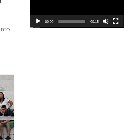
00:00
00:15
into