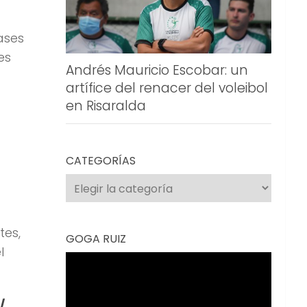
ases
es
Andrés Mauricio Escobar: un
artífice del renacer del voleibol
en Risaralda
CATEGORÍAS
Categorías
tes,
GOGA RUIZ
l
Reproductor
de
vídeo
l