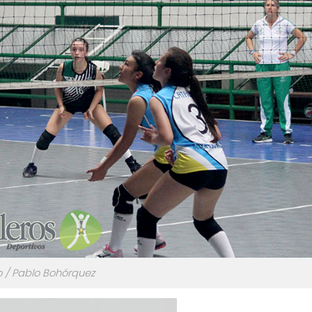
o / Pablo Bohórquez