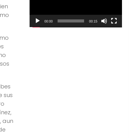
ien
omo
00:00
00:15
cómo
es
 no
asos
ubes
e sus
ro
nez,
, aun
de