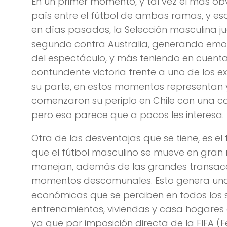
En un primer momento, y tal vez el más obvi
país entre el fútbol de ambas ramas, y es
en días pasados, la Selección masculina ju
segundo contra Australia, generando emoc
del espectáculo, y más teniendo en cuenta 
contundente victoria frente a uno de los 
su parte, en estos momentos representan 
comenzaron su periplo en Chile con una cat
pero eso parece que a pocos les interesa.
Otra de las desventajas que se tiene, es e
que el fútbol masculino se mueve en gran m
manejan, además de las grandes transac
momentos descomunales. Esto genera una te
económicas que se perciben en todos los s
entrenamientos, viviendas y casa hogares
ya que por imposición directa de la FIFA (