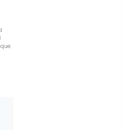
,
a
l
 que
o