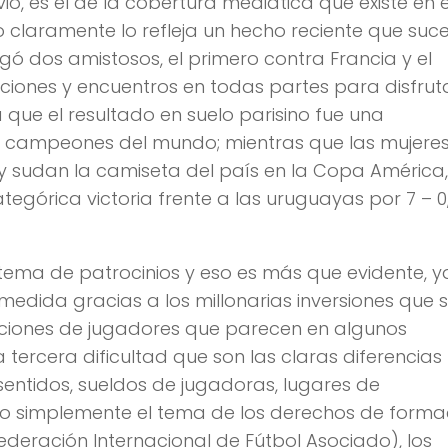
o, es el de la cobertura mediática que existe en e
o claramente lo refleja un hecho reciente que suc
gó dos amistosos, el primero contra Francia y el
iones y encuentros en todas partes para disfrut
que el resultado en suelo parisino fue una
ex campeones del mundo; mientras que las mujere
y sudan la camiseta del país en la Copa América,
egórica victoria frente a las uruguayas por 7 – 0
l tema de patrocinios y eso es más que evidente, y
edida gracias a los millonarias inversiones que 
ciones de jugadores que parecen en algunos
rcera dificultad que son las claras diferencias
entidos, sueldos de jugadoras, lugares de
 o simplemente el tema de los derechos de forma
Federación Internacional de Fútbol Asociado), los