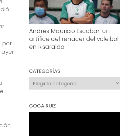
l
edió
ar
Andrés Mauricio Escobar: un
artífice del renacer del voleibol
s por
en Risaralda
 ayer
,
CATEGORÍAS
Categorías
a
se
GOGA RUIZ
Reproductor
de
ción,
vídeo