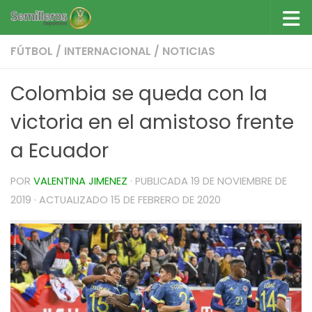
Saltar al contenido
FÚTBOL
/
INTERNACIONAL
/
NOTICIAS
Colombia se queda con la
victoria en el amistoso frente
a Ecuador
POR
VALENTINA JIMENEZ
· PUBLICADA
19 DE NOVIEMBRE DE
2019
· ACTUALIZADO
15 DE FEBRERO DE 2020