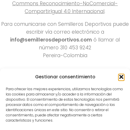
Commons Reconocimiento-NoComercial-
CompartirIgual 4.0 Internacional
.
Para comunicarse con Semilleros Deportivos puede
escribir vía correo electrónico a
info@semillerosdeportivos.com
ó llamar al
número 310 453 9242
Pereira-Colombia
Gestionar consentimiento
Para ofrecer las mejores experiencias, utilizamos tecnologías como
las cookies para almacenar y/o acceder a la información del
dispositivo. El consentimiento de estas tecnologías nos permitirá
procesar datos como el comportamiento de navegación o las
Todos los derechos reservados 2022.
identificaciones únicas en este sitio. No consentir o retirar el
consentimiento, puede afectar negativamente a ciertas
Funciona con
- Diseñado con el
Tema Hueman
características y funciones.