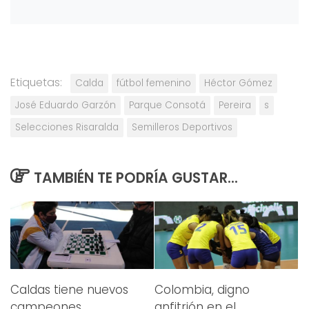
Etiquetas:
Calda
fútbol femenino
Héctor Gómez
José Eduardo Garzón
Parque Consotá
Pereira
s
Selecciones Risaralda
Semilleros Deportivos
TAMBIÉN TE PODRÍA GUSTAR...
Caldas tiene nuevos
Colombia, digno
campeones
anfitrión en el