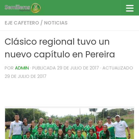
Saltar al contenido
EJE CAFETERO
/
NOTICIAS
Clásico regional tuvo un
nuevo capítulo en Pereira
POR
ADMIN
· PUBLICADA
29 DE JULIO DE 2017
· ACTUALIZADO
29 DE JULIO DE 2017
Clásico regional tuvo un nuevo capítulo en
Pereira