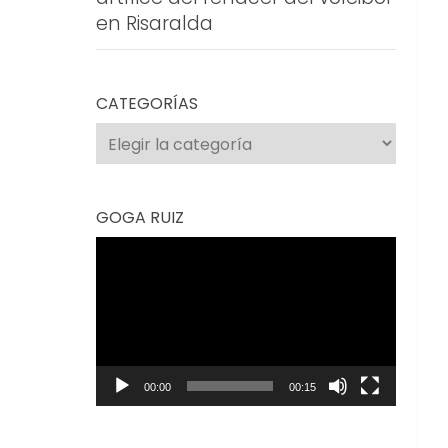
en Risaralda
CATEGORÍAS
Categorías
GOGA RUIZ
Reproductor
de
vídeo
00:00
00:15