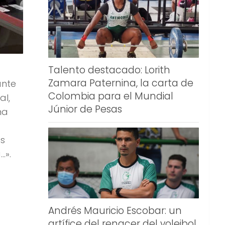
Talento destacado: Lorith
Zamara Paternina, la carta de
ante
Colombia para el Mundial
al,
Júnior de Pesas
na
es
…».
s
Andrés Mauricio Escobar: un
artífice del renacer del voleibol