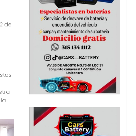
22 de
istas
stra
 la