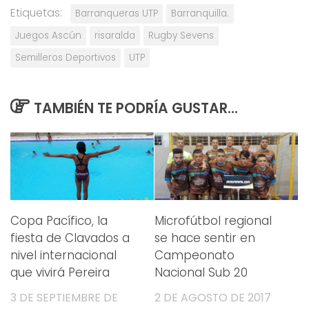
Etiquetas:
Barranqueras UTP
Barranquilla.
Juegos Ascún
risaralda
Rugby Sevens
Semilleros Deportivos
UTP
TAMBIÉN TE PODRÍA GUSTAR...
Copa Pacífico, la
Microfútbol regional
fiesta de Clavados a
se hace sentir en
nivel internacional
Campeonato
que vivirá Pereira
Nacional Sub 20
3 DE SEPTIEMBRE DE
2 DE AGOSTO DE 2017