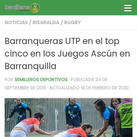
Saltar al contenido
NOTICIAS
/
RISARALDA
/
RUGBY
Barranqueras UTP en el top
cinco en los Juegos Ascún en
Barranquilla
POR
SEMILLEROS DEPORTIVOS
· PUBLICADA
24 DE
SEPTIEMBRE DE 2019
· ACTUALIZADO
18 DE FEBRERO DE 2020