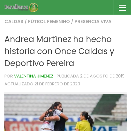
Saltar al contenido
CALDAS
/
FÚTBOL FEMENINO
/
PRESENCIA VIVA
Andrea Martínez ha hecho
historia con Once Caldas y
Deportivo Pereira
POR
VALENTINA JIMENEZ
· PUBLICADA
2 DE AGOSTO DE 2019
·
ACTUALIZADO
21 DE FEBRERO DE 2020