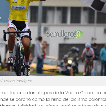
o/ Adrián Rodríguez
imer lugar en las etapas de la Vuelta Colombia n
nde se coronó como la reina del ciclismo colomb
tivos
su felicidad y el cómo logró quedarse de n