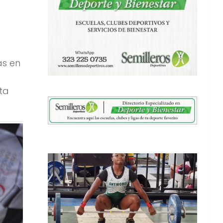
as en
ta