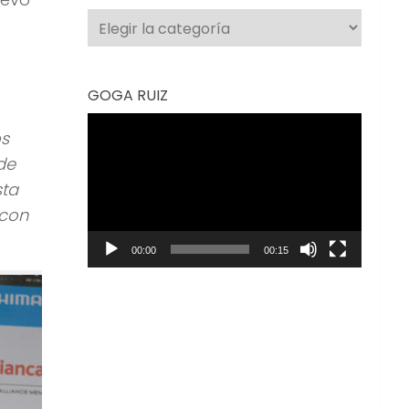
Categorías
GOGA RUIZ
Reproductor
os
de
de
vídeo
sta
 con
00:00
00:15