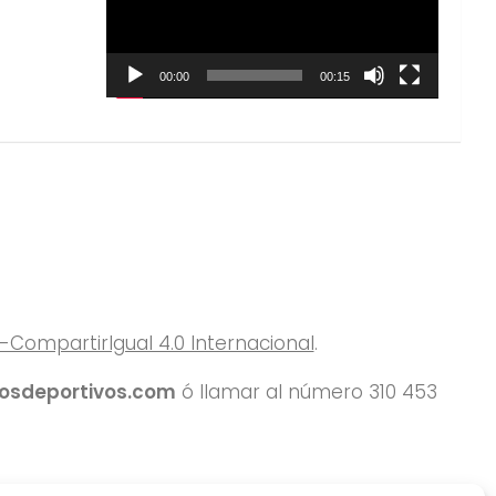
00:00
00:15
ompartirIgual 4.0 Internacional
.
rosdeportivos.com
ó llamar al número 310 453