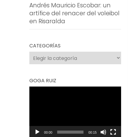
Andrés Mauricio Escobar: un
artífice del renacer del voleibol
en Risaralda
CATEGORÍAS
Categorías
GOGA RUIZ
Reproductor
de
vídeo
00:00
00:15