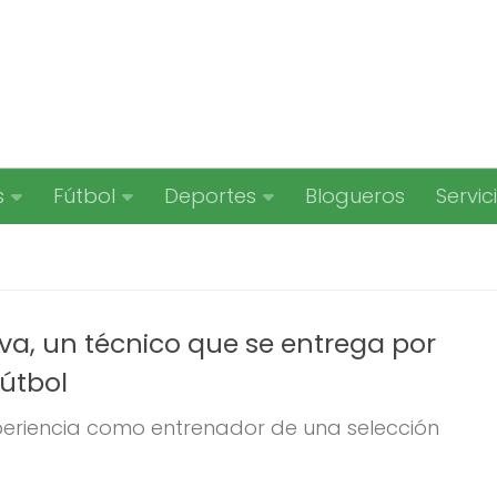
s
Fútbol
Deportes
Blogueros
Servic
va, un técnico que se entrega por
fútbol
periencia como entrenador de una selección