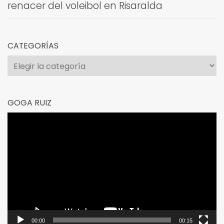
renacer del voleibol en Risaralda
CATEGORÍAS
Categorías
GOGA RUIZ
Reproductor
de
vídeo
00:00
00:15