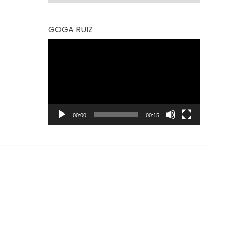
GOGA RUIZ
Reproductor
de
vídeo
00:00
00:15