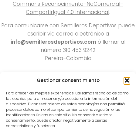
Commons Reconocimiento-NoComercial-
CompartirIgual 4.0 Internacional
.
Para comunicarse con Semilleros Deportivos puede
escribir vía correo electrónico a
info@semillerosdeportivos.com
ó llamar al
número 310 453 9242
Pereira-Colombia
Gestionar consentimiento
Para ofrecer las mejores experiencias, utilizamos tecnologías como
las cookies para almacenar y/o acceder a la información del
dispositivo. El consentimiento de estas tecnologías nos permitirá
procesar datos como el comportamiento de navegación o las
Todos los derechos reservados 2022.
identificaciones únicas en este sitio. No consentir o retirar el
consentimiento, puede afectar negativamente a ciertas
Funciona con
- Diseñado con el
Tema Hueman
características y funciones.