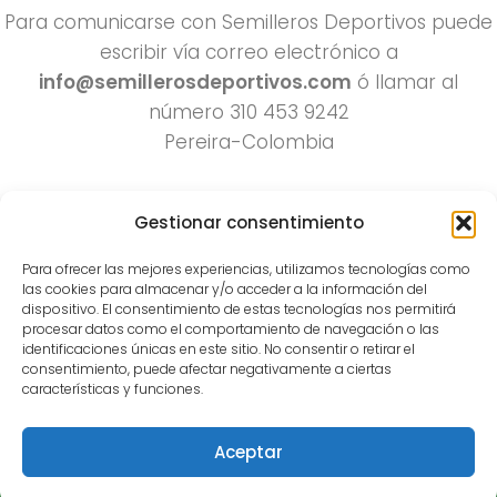
Para comunicarse con Semilleros Deportivos puede
escribir vía correo electrónico a
info@semillerosdeportivos.com
ó llamar al
número 310 453 9242
Pereira-Colombia
Gestionar consentimiento
Para ofrecer las mejores experiencias, utilizamos tecnologías como
las cookies para almacenar y/o acceder a la información del
dispositivo. El consentimiento de estas tecnologías nos permitirá
procesar datos como el comportamiento de navegación o las
Todos los derechos reservados 2022.
identificaciones únicas en este sitio. No consentir o retirar el
consentimiento, puede afectar negativamente a ciertas
Funciona con
- Diseñado con el
Tema Hueman
características y funciones.
Aceptar