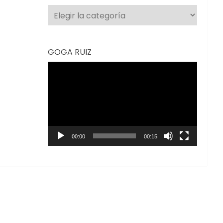
Categorías
GOGA RUIZ
Reproductor
de
vídeo
00:00
00:15