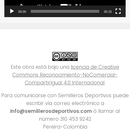
00:00
00:15
Este obra está bajo una
licencia de Creative
Commons Reconocimiento-NoComercial-
CompartirIgual 4.0 Internacional
.
Para comunicarse con Semilleros Deportivos puede
escribir vía correo electrónico a
info@semillerosdeportivos.com
ó llamar al
número 310 453 9242
Pereira-Colombia