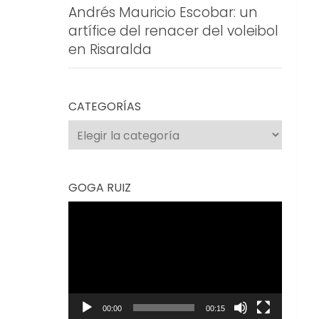
Andrés Mauricio Escobar: un
artífice del renacer del voleibol
en Risaralda
CATEGORÍAS
Categorías
GOGA RUIZ
Reproductor
de
vídeo
00:00
00:15