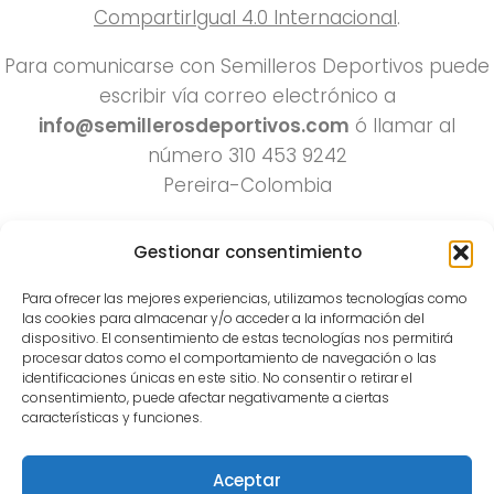
CompartirIgual 4.0 Internacional
.
Para comunicarse con Semilleros Deportivos puede
escribir vía correo electrónico a
info@semillerosdeportivos.com
ó llamar al
número 310 453 9242
Pereira-Colombia
Gestionar consentimiento
Para ofrecer las mejores experiencias, utilizamos tecnologías como
las cookies para almacenar y/o acceder a la información del
dispositivo. El consentimiento de estas tecnologías nos permitirá
procesar datos como el comportamiento de navegación o las
identificaciones únicas en este sitio. No consentir o retirar el
Todos los derechos reservados 2022.
consentimiento, puede afectar negativamente a ciertas
características y funciones.
Funciona con
- Diseñado con el
Tema Hueman
Aceptar