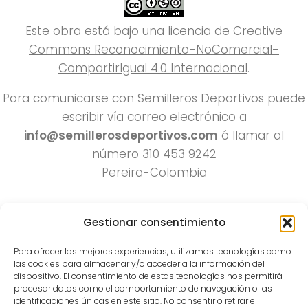
Este obra está bajo una
licencia de Creative
Commons Reconocimiento-NoComercial-
CompartirIgual 4.0 Internacional
.
Para comunicarse con Semilleros Deportivos puede
escribir vía correo electrónico a
info@semillerosdeportivos.com
ó llamar al
número 310 453 9242
Pereira-Colombia
Gestionar consentimiento
Para ofrecer las mejores experiencias, utilizamos tecnologías como
las cookies para almacenar y/o acceder a la información del
dispositivo. El consentimiento de estas tecnologías nos permitirá
procesar datos como el comportamiento de navegación o las
Todos los derechos reservados 2022.
identificaciones únicas en este sitio. No consentir o retirar el