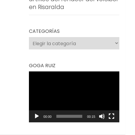
en Risaralda
CATEGORÍAS
Categorías
GOGA RUIZ
Reproductor
de
vídeo
00:00
00:15