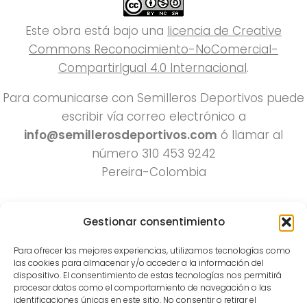
Este obra está bajo una
licencia de Creative
Commons Reconocimiento-NoComercial-
CompartirIgual 4.0 Internacional
.
Para comunicarse con Semilleros Deportivos puede
escribir vía correo electrónico a
info@semillerosdeportivos.com
ó llamar al
número 310 453 9242
Pereira-Colombia
Gestionar consentimiento
Para ofrecer las mejores experiencias, utilizamos tecnologías como
las cookies para almacenar y/o acceder a la información del
dispositivo. El consentimiento de estas tecnologías nos permitirá
procesar datos como el comportamiento de navegación o las
Todos los derechos reservados 2022.
identificaciones únicas en este sitio. No consentir o retirar el