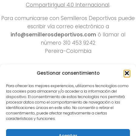
CompartirIgual 4.0 Internacional
.
Para comunicarse con Semilleros Deportivos puede
escribir vía correo electrónico a
info@semillerosdeportivos.com
ó llamar al
número 310 453 9242
Pereira-Colombia
Gestionar consentimiento
Para ofrecer las mejores experiencias, utilizamos tecnologías como
las cookies para almacenar y/o acceder a la información del
dispositivo. El consentimiento de estas tecnologías nos permitirá
procesar datos como el comportamiento de navegación o las
Todos los derechos reservados 2022.
identificaciones únicas en este sitio. No consentir o retirar el
consentimiento, puede afectar negativamente a ciertas
Funciona con
- Diseñado con el
Tema Hueman
características y funciones.
Aceptar