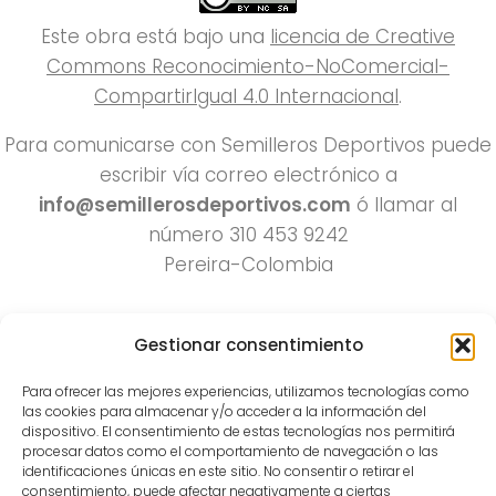
Este obra está bajo una
licencia de Creative
Commons Reconocimiento-NoComercial-
CompartirIgual 4.0 Internacional
.
Para comunicarse con Semilleros Deportivos puede
escribir vía correo electrónico a
info@semillerosdeportivos.com
ó llamar al
número 310 453 9242
Pereira-Colombia
Gestionar consentimiento
Para ofrecer las mejores experiencias, utilizamos tecnologías como
las cookies para almacenar y/o acceder a la información del
dispositivo. El consentimiento de estas tecnologías nos permitirá
procesar datos como el comportamiento de navegación o las
Todos los derechos reservados 2022.
identificaciones únicas en este sitio. No consentir o retirar el
consentimiento, puede afectar negativamente a ciertas