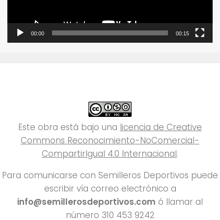
00:00
00:15
Este obra está bajo una
licencia de Creative
Commons Reconocimiento-NoComercial-
CompartirIgual 4.0 Internacional
.
Para comunicarse con Semilleros Deportivos puede
escribir vía correo electrónico a
info@semillerosdeportivos.com
ó llamar al
número 310 453 9242