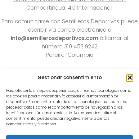
CompartirIgual 4.0 Internacional
.
Para comunicarse con Semilleros Deportivos puede
escribir vía correo electrónico a
info@semillerosdeportivos.com
ó llamar al
número 310 453 9242
Pereira-Colombia
Gestionar consentimiento
Para ofrecer las mejores experiencias, utilizamos tecnologías como
las cookies para almacenar y/o acceder a la información del
dispositivo. El consentimiento de estas tecnologías nos permitirá
procesar datos como el comportamiento de navegación o las
Todos los derechos reservados 2022.
identificaciones únicas en este sitio. No consentir o retirar el
consentimiento, puede afectar negativamente a ciertas
Funciona con
- Diseñado con el
Tema Hueman
características y funciones.