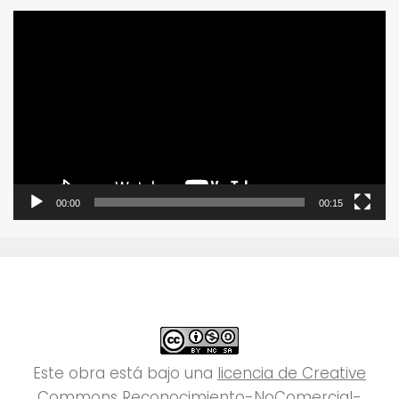
Reproductor
de
vídeo
00:00
00:15
Este obra está bajo una
licencia de Creative
Commons Reconocimiento-NoComercial-