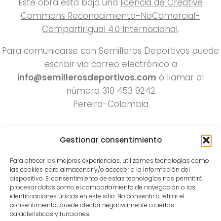
Este obra está bajo una
licencia de Creative
Commons Reconocimiento-NoComercial-
CompartirIgual 4.0 Internacional
.
Para comunicarse con Semilleros Deportivos puede
escribir vía correo electrónico a
info@semillerosdeportivos.com
ó llamar al
número 310 453 9242
Pereira-Colombia
Gestionar consentimiento
Para ofrecer las mejores experiencias, utilizamos tecnologías como
las cookies para almacenar y/o acceder a la información del
dispositivo. El consentimiento de estas tecnologías nos permitirá
procesar datos como el comportamiento de navegación o las
Todos los derechos reservados 2022.
identificaciones únicas en este sitio. No consentir o retirar el
consentimiento, puede afectar negativamente a ciertas
Funciona con
- Diseñado con el
Tema Hueman
características y funciones.