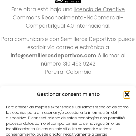
Este obra está bajo una
licencia de Creative
Commons Reconocimiento-NoComercial-
CompartirIgual 4.0 Internacional
.
Para comunicarse con Semilleros Deportivos puede
escribir vía correo electrónico a
info@semillerosdeportivos.com
ó llamar al
número 310 453 9242
Pereira-Colombia
Gestionar consentimiento
Para ofrecer las mejores experiencias, utilizamos tecnologías como
las cookies para almacenar y/o acceder a la información del
dispositivo. El consentimiento de estas tecnologías nos permitirá
procesar datos como el comportamiento de navegación o las
Todos los derechos reservados 2022.
identificaciones únicas en este sitio. No consentir o retirar el
consentimiento, puede afectar negativamente a ciertas