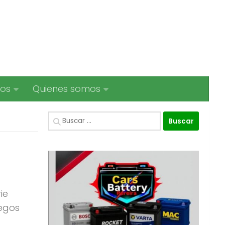
ios
Quienes somos
Buscar:
ie
uegos