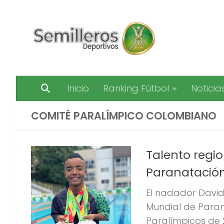
Saltar al contenido
Inicio
Ranking Fútbol
Noticia
COMITÉ PARALÍMPICO COLOMBIANO
Talento regio
Paranatació
El nadador David
Mundial de Paran
Paralímpicos de 