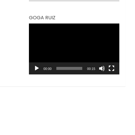
GOGA RUIZ
Reproductor
de
vídeo
00:00
00:15