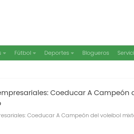
s
Fútbol
Deportes
Blogueros
Servic
empresariales: Coeducar A Campeón 
o
esariales: Coeducar A Campeón del voleibol mixt