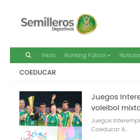
Saltar al contenido
Inicio
Ranking Fútbol
Noticia
COEDUCAR
Juegos Inter
voleibol mixt
Juegos Interempr
Coeducar A...