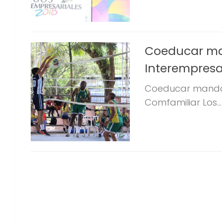
Coeducar man
Interempresa
Coeducar manda e
Comfamiliar Los...